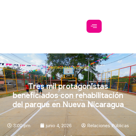
Destacadas
,
Noticias
Tres mil protagonistas
beneficiados con rehabilitación
del parque en Nueva Nicaragua
3:00 pm
junio 4, 2026
Relaciones Públicas