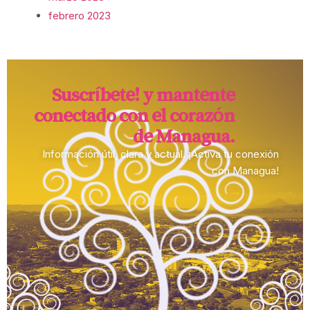
febrero 2023
Suscríbete! y mantente
conectado con el corazón
de Managua.​
Información útil, clara y actual. ¡Activa tu conexión
con Managua!