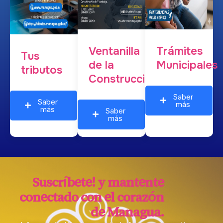
Ventanilla
Trámites
Tus
de la
Municipales
tributos
Construcción
Saber
Saber
más
más
Saber
más
Suscríbete! y mantente
conectado con el corazón
de Managua.​