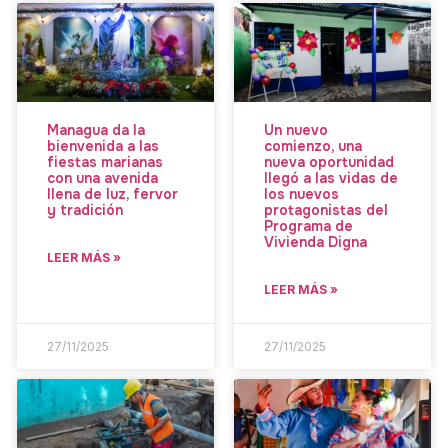
Managua da la
Un nuevo
bienvenida a las
comienzo, una
fiestas marianas
nueva oportunidad
con una avenida
llegó a las vidas de
llena de luz, fervor
los nuevos
y tradición
protagonistas del
Programa de
Vivienda Digna
LEER MÁS »
LEER MÁS »
27/11/2025
27/11/2025