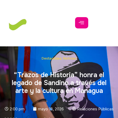
Destacadas
,
Noticias
“Trazos de Historia” honra el
legado de Sandino a través del
arte y la cultura en Managua
2:00 pm
mayo 18, 2026
Relaciones Públicas