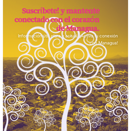
Suscríbete! y mantente
conectado con el corazón
de Managua.​
Información útil, clara y actual. ¡Activa tu conexión
con Managua!