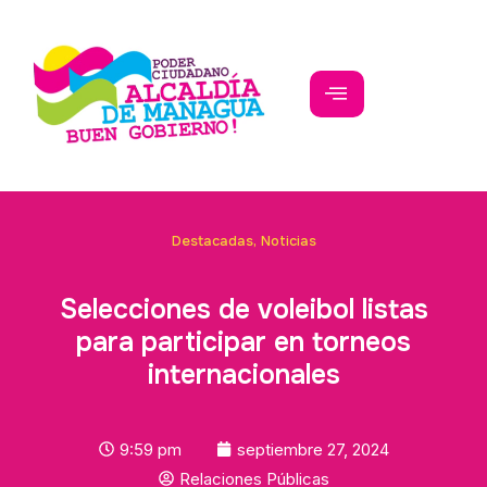
Destacadas
,
Noticias
Selecciones de voleibol listas
para participar en torneos
internacionales
9:59 pm
septiembre 27, 2024
Relaciones Públicas