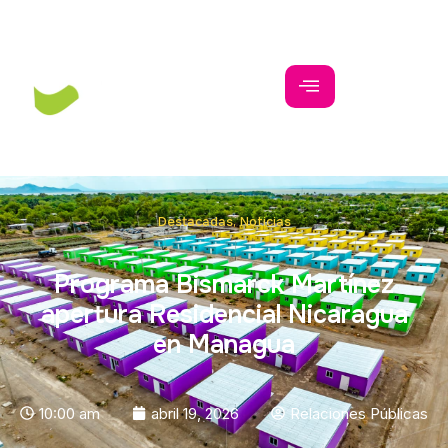
Destacadas
,
Noticias
Programa Bismarck Martínez
apertura Residencial Nicaragua
en Managua
10:00 am
abril 19, 2026
Relaciones Públicas