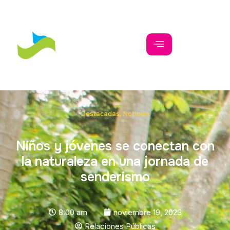
Destacadas
,
Noticias
Niños y jóvenes se conectan con
la naturaleza en una jornada de
senderismo
8:00 am
noviembre 19, 2023
Relaciones Públicas