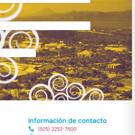
o
*
o
Información de contacto
(505) 2252-7600