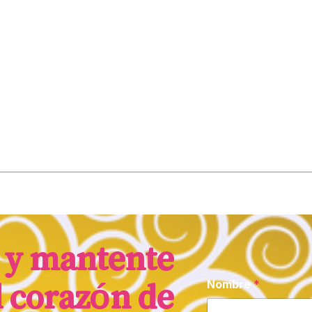
! y mantente
Nombre
*
l corazón de