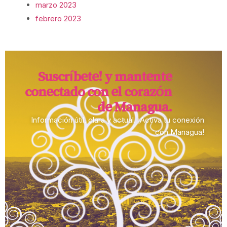
marzo 2023
febrero 2023
Suscríbete! y mantente
conectado con el corazón
de Managua.​
Información útil, clara y actual. ¡Activa tu conexión
con Managua!