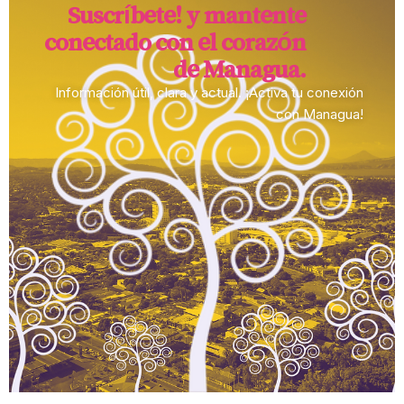
Suscríbete! y mantente
conectado con el corazón
de Managua.​
Información útil, clara y actual. ¡Activa tu conexión
con Managua!