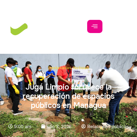
Destacadas
,
Noticias
Jugá Limpio fortalece la
recuperación de espacios
públicos en Managua
9:00 am
julio 3, 2026
Relaciones públicas