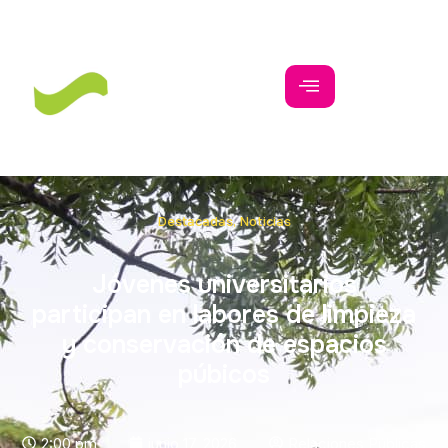
Destacadas
,
Noticias
Jóvenes universitarios
participan en labores de limpieza
y conservación de espacios
púbicos
2:00 pm
junio 17, 2026
Relaciones Públicas