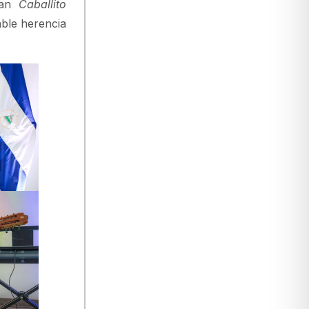
acan
Caballito
able herencia