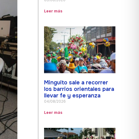
Leer más
Minguito sale a recorrer
los barrios orientales para
llevar fe y esperanza
04/08/2026
Leer más