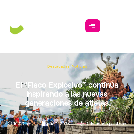
Destacadas
,
Noticias
El “Flaco Explosivo” continúa
inspirando a las nuevas
generaciones de atletas
10:00 am
julio 1, 2026
Relaciones públicas