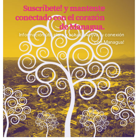
Suscríbete! y mantente
conectado con el corazón
de Managua.​
Información útil, clara y actual. ¡Activa tu conexión
con Managua!