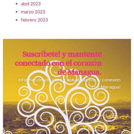
abril 2023
marzo 2023
febrero 2023
Suscríbete! y mantente
conectado con el corazón
de Managua.​
Información útil, clara y actual. ¡Activa tu conexión
con Managua!