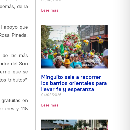
además, de la
Leer más
 el apoyo que
Rosa Pineda,
s de las más
adre del Son
ierno que se
Minguito sale a recorrer
s tributos”,
los barrios orientales para
llevar fe y esperanza
04/08/2026
gratuitas en
Leer más
varones y 118