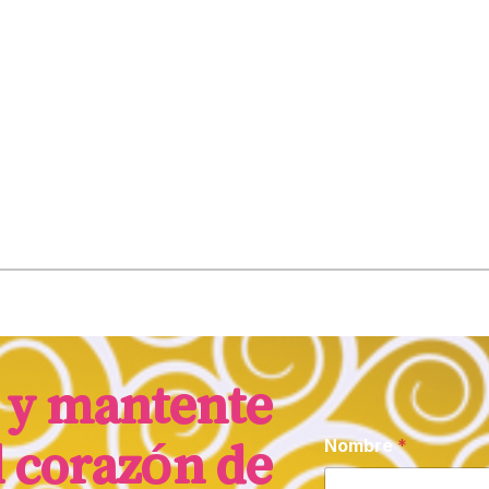
! y mantente
Nombre
*
l corazón de