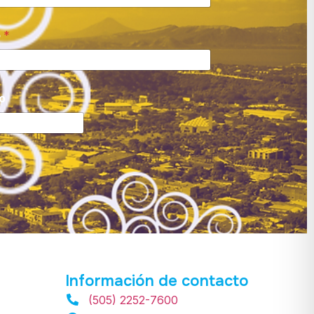
o
*
o
Información de contacto
(505) 2252-7600