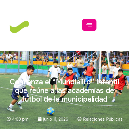
Destacadas
,
Noticias
Comienza el “Mundialito” infantil
que reúne a las academias de
fútbol de la municipalidad
4:00 pm
junio 11, 2026
Relaciones Públicas