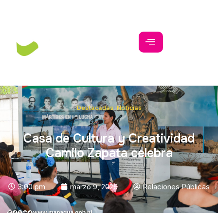
Destacadas
,
Noticias
Casa de Cultura y Creatividad
Camilo Zapata celebra
3:00 pm
marzo 9, 2026
Relaciones Públicas