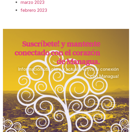
marzo 2023
febrero 2023
Suscríbete! y mantente
conectado con el corazón
de Managua.​
Información útil, clara y actual. ¡Activa tu conexión
con Managua!