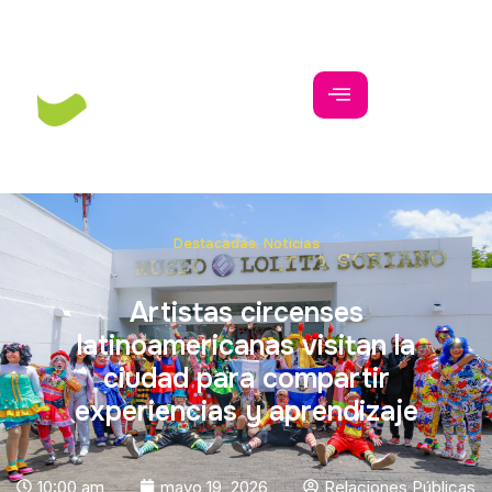
Destacadas
,
Noticias
Artistas circenses
latinoamericanas visitan la
ciudad para compartir
experiencias y aprendizaje
10:00 am
mayo 19, 2026
Relaciones Públicas