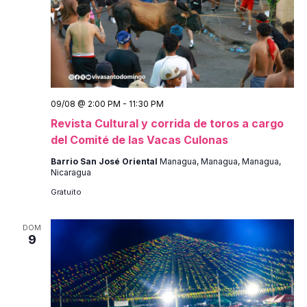
de
Even
09/08 @ 2:00 PM
-
11:30 PM
Revista Cultural y corrida de toros a cargo
del Comité de las Vacas Culonas
Barrio San José Oriental
Managua, Managua, Managua,
Nicaragua
Gratuito
DOM
9