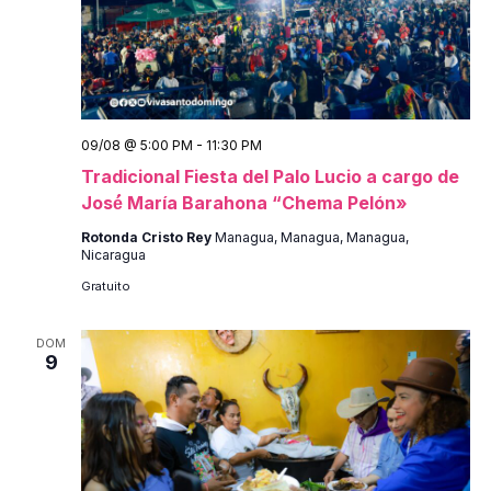
09/08 @ 5:00 PM
-
11:30 PM
Tradicional Fiesta del Palo Lucio a cargo de
José́ María Barahona “Chema Pelón»
Rotonda Cristo Rey
Managua, Managua, Managua,
Nicaragua
Gratuito
DOM
9