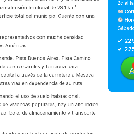
2c al l
na extensión territorial de 29.1 km²,
Cor
icie total del municipio. Cuenta con una
Hor
Sábado
s representativos con mucha densidad
22
as Américas.
22
rande, Pista Buenos Aires, Pista Camino
de cuatro carriles y funciona para
 capital a través de la carretera a Masaya
tras vías en dependencia de su ruta.
nando el uso de suelo habitacional,
de viviendas populares, hay un alto índice
a agrícola, de almacenamiento y transporte
tilizado para la elaboración de productos