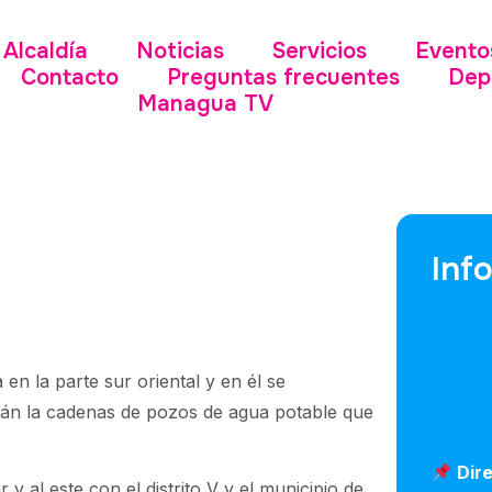
Alcaldía
Noticias
Servicios
Evento
Contacto
Preguntas frecuentes
Dep
Managua TV
Inf
 en la parte sur oriental y en él se
tán la cadenas de pozos de agua potable que
Dir
sur y al este con el distrito V y el municipio de