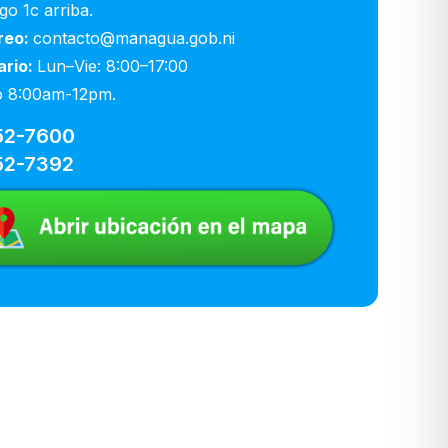
ago 1c arriba.
reo:
contacto@managua.gob.ni
ario:
Lun–Vie: 8:00–17:00
 8:00am-12pm.
52-7600
52-7392