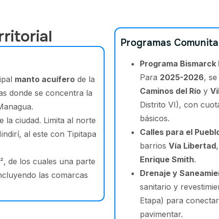
ritorial
Programas Comunita
Programa Bismarck 
Para
2025-2026
, s
ipal
manto acuífero
de la
Caminos del Río
y
Vi
as donde se concentra la
Distrito VI), con cuot
 Managua.
básicos.
 la ciudad. Limita al norte
Calles para el Puebl
Nindirí, al este con Tipitapa
barrios
Vía Libertad
Enrique Smith
.
, de los cuales una parte
Drenaje y Saneamie
 incluyendo las comarcas
sanitario y revestimi
Etapa) para conectar 
pavimentar.