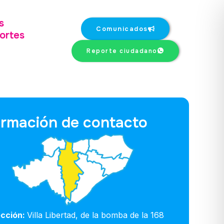
s
Comunicados
ortes
Reporte ciudadano
ormación de contacto
ección:
Villa Libertad, de la bomba de la 168