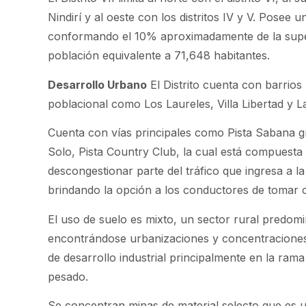
Nindirí y al oeste con los distritos IV y V. Posee u
conformando el 10% aproximadamente de la superf
población equivalente a 71,648 habitantes.
Desarrollo Urbano
El Distrito cuenta con barrio
poblacional como Los Laureles, Villa Libertad y L
Cuenta con vías principales como Pista Sabana g
Solo, Pista Country Club, la cual está compuesta 
descongestionar parte del tráfico que ingresa a la
brindando la opción a los conductores de tomar o
El uso de suelo es mixto, un sector rural predomi
encontrándose urbanizaciones y concentraciones 
de desarrollo industrial principalmente en la ram
pesado.
Se concentran minas de material selecto que es u