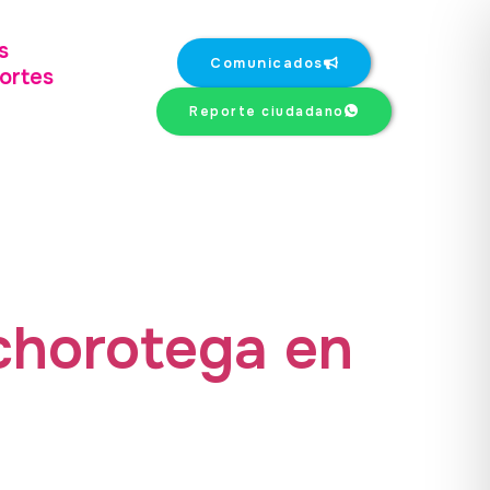
s
Comunicados
ortes
Reporte ciudadano
 chorotega en