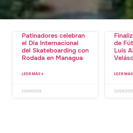
Patinadores celebran
Final
el Día Internacional
de Fút
del Skateboarding con
Luis A
Rodada en Managua
Velás
LEER MÁS »
LEER MÁS
22/06/2025
22/06/202