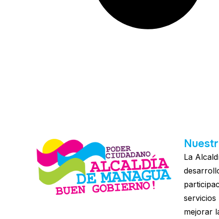
Nuestr
La Alcald
desarroll
participa
servicios
mejorar l