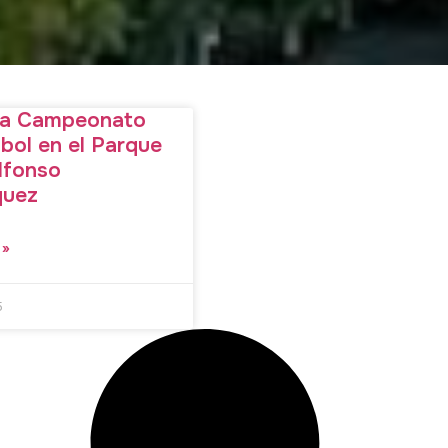
iza Campeonato
bol en el Parque
lfonso
quez
 »
5