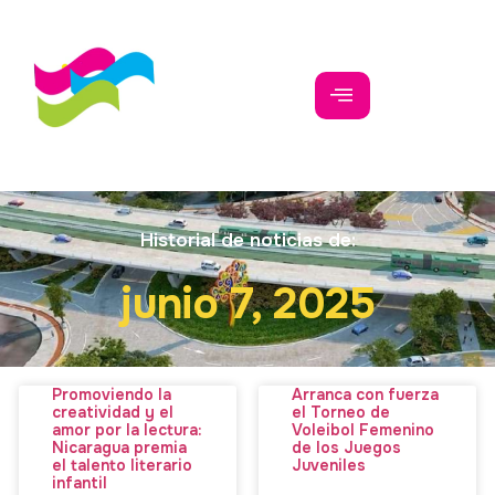
Historial de noticias de:
junio 7, 2025
Promoviendo la
Arranca con fuerza
creatividad y el
el Torneo de
amor por la lectura:
Voleibol Femenino
Nicaragua premia
de los Juegos
el talento literario
Juveniles
infantil