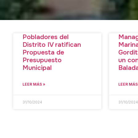
Pobladores del
Manag
Distrito IV ratifican
Marin
Propuesta de
Gordi
Presupuesto
un con
Municipal
Balad
LEER MÁS »
LEER MÁS
31/10/2024
31/10/202