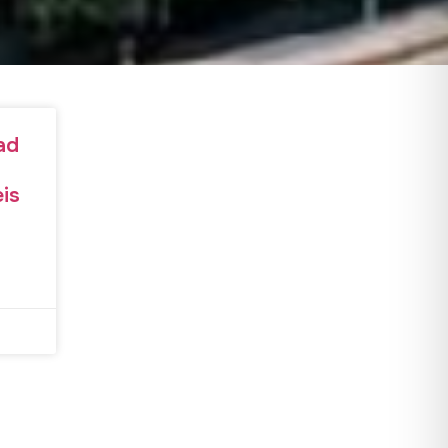
ad
is