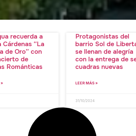
ua recuerda a
Protagonistas del
a Cárdenas “La
barrio Sol de Libert
ta de Oro” con
se llenan de alegría
cierto de
con la entrega de se
as Románticas
cuadras nuevas
 »
LEER MÁS »
4
31/10/2024