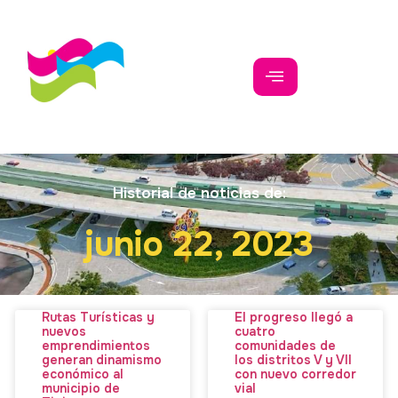
Historial de noticias de:
junio 22, 2023
Rutas Turísticas y
El progreso llegó a
nuevos
cuatro
emprendimientos
comunidades de
generan dinamismo
los distritos V y VII
económico al
con nuevo corredor
municipio de
vial