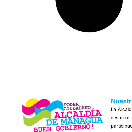
Nuestr
La Alcald
desarroll
participa